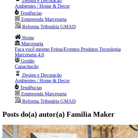
Design e Decoração
Ambientes / Home & Decor
Tendências
Empreenda Marcenaria
Reforma Tributária GMAD
Home
Marcenaria
Faça você mesmo
Feiras/Eventos
Produtos
Tecnologia
Marcenaria 4.0
Gestão
Capacitação
Design e Decoração
Ambientes / Home & Decor
Tendências
Empreenda Marcenaria
Reforma Tributária GMAD
Posts do(a) autor(a) Familia Maker