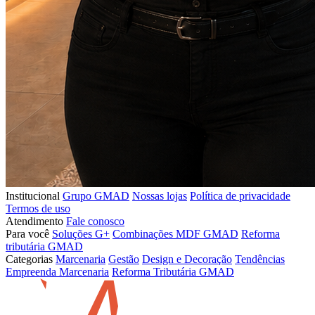
Institucional
Grupo GMAD
Nossas lojas
Política de privacidade
Termos de uso
Atendimento
Fale conosco
Para você
Soluções G+
Combinações MDF GMAD
Reforma
tributária GMAD
Categorias
Marcenaria
Gestão
Design e Decoração
Tendências
Empreenda Marcenaria
Reforma Tributária GMAD