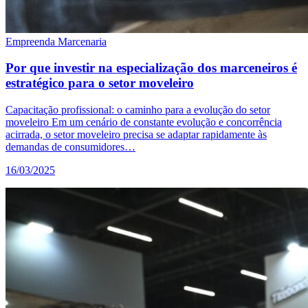
Empreenda Marcenaria
Por que investir na especialização dos marceneiros é
estratégico para o setor moveleiro
Capacitação profissional: o caminho para a evolução do setor
moveleiro Em um cenário de constante evolução e concorrência
acirrada, o setor moveleiro precisa se adaptar rapidamente às
demandas de consumidores…
16/03/2025