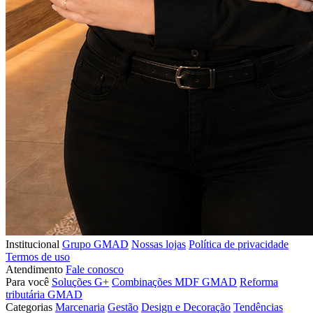
Institucional
Grupo GMAD
Nossas lojas
Política de privacidade
Termos de uso
Atendimento
Fale conosco
Para você
Soluções G+
Combinações MDF GMAD
Reforma
tributária GMAD
Categorias
Marcenaria
Gestão
Design e Decoração
Tendências