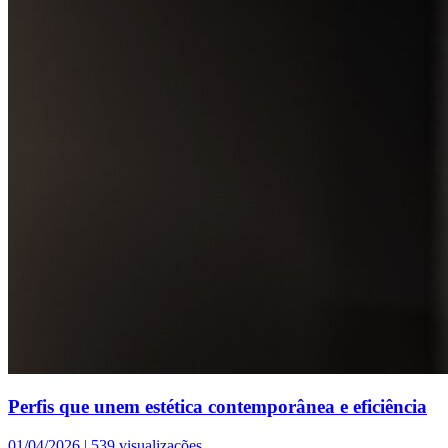
Perfis que unem estética contemporânea e eficiência
01/04/2026 |
539 visualizações