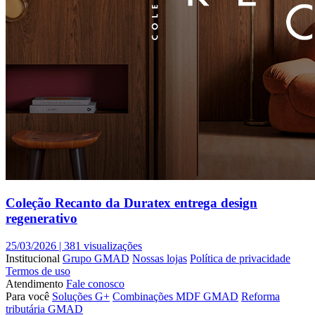
Coleção Recanto da Duratex entrega design
regenerativo
25/03/2026 |
381 visualizações
Institucional
Grupo GMAD
Nossas lojas
Política de privacidade
Termos de uso
Atendimento
Fale conosco
Para você
Soluções G+
Combinações MDF GMAD
Reforma
tributária GMAD