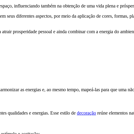
o espaço, influenciando também na obtenção de uma vida plena e próspe
 em seus diferentes aspectos, por meio da aplicação de cores, formas, p
 atrair prosperidade pessoal e ainda combinar com a energia do ambie
harmonizar as energias e, ao mesmo tempo, mapeá-las para que uma não
ntes qualidades e energias. Esse estilo de
decoração
reúne elementos natu
 estímulo e aceitação;