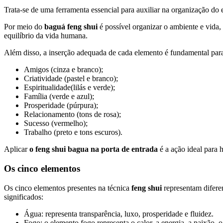
Trata-se de uma ferramenta essencial para auxiliar na organização d
Por meio do
baguá feng shui
é possível organizar o ambiente e vida,
equilíbrio da vida humana.
Além disso, a inserção adequada de cada elemento é fundamental para
Amigos (cinza e branco);
Criatividade (pastel e branco);
Espiritualidade(lilás e verde);
Família (verde e azul);
Prosperidade (púrpura);
Relacionamento (tons de rosa);
Sucesso (vermelho);
Trabalho (preto e tons escuros).
Aplicar
o feng shui bagua na porta de entrada
é a ação ideal para 
Os cinco elementos
Os cinco elementos presentes na técnica
feng shui
representam difere
significados:
Água: representa transparência, luxo, prosperidade e fluidez.
Fogo: o elemento fogo representa o calor, a energia, a paixão, o