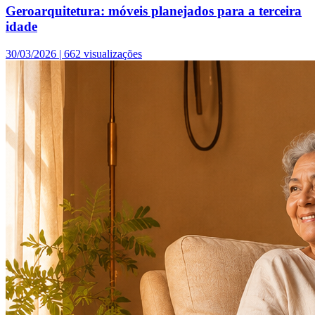
Geroarquitetura: móveis planejados para a terceira
idade
30/03/2026 |
662 visualizações