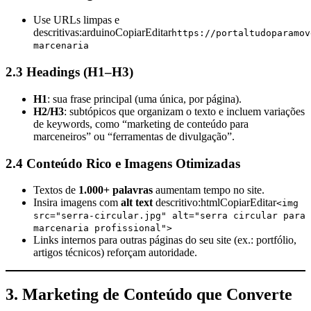
Use URLs limpas e
descritivas:arduinoCopiarEditar
https://portaltudoparamov
marcenaria
2.3 Headings (H1–H3)
H1
: sua frase principal (uma única, por página).
H2/H3
: subtópicos que organizam o texto e incluem variações
de keywords, como “marketing de conteúdo para
marceneiros” ou “ferramentas de divulgação”.
2.4 Conteúdo Rico e Imagens Otimizadas
Textos de
1.000+ palavras
aumentam tempo no site.
Insira imagens com
alt text
descritivo:htmlCopiarEditar
<img
src="serra-circular.jpg" alt="serra circular para
marcenaria profissional">
Links internos para outras páginas do seu site (ex.: portfólio,
artigos técnicos) reforçam autoridade.
3. Marketing de Conteúdo que Converte