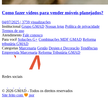
Como fazer vídeos para vender móveis planejados?
04/07/2025 |
3759 visualizações
Institucional
Grupo GMAD
Nossas lojas
Política de privacidade
Termos de uso
Atendimento
Fale conosco
Para você
Soluções G+
Combinações MDF GMAD
Reforma
tributária GMAD
Categorias
Marcenaria
Gestão
Design e Decoração
Tendências
Empreenda Marcenaria
Reforma Tributária GMAD
Redes sociais
© 2026 GMAD
- Todos os direitos reservados
Site feito com
por