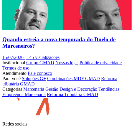
Quando estreia a nova temporada do Duelo de
Marceneiros?
15/07/2026 |
145 visualizações
Institucional
Grupo GMAD
Nossas lojas
Política de privacidade
Termos de uso
Atendimento
Fale conosco
Para você
Soluções G+
Combinações MDF GMAD
Reforma
tributária GMAD
Categorias
Marcenaria
Gestão
Design e Decoração
Tendências
Empreenda Marcenaria
Reforma Tributária GMAD
Redes sociais