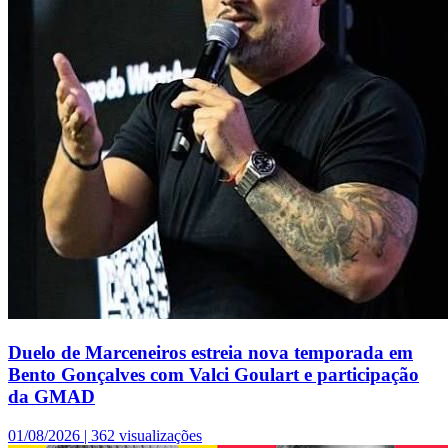
Duelo de Marceneiros estreia nova temporada em
Bento Gonçalves com Valci Goulart e participação
da GMAD
01/08/2026 |
362 visualizações