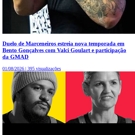
Duelo de Marceneiros estreia nova temporada em
Bento Gonçalves com Valci Goulart e participação
da GMAD
01/08/2026 |
395 visualizações