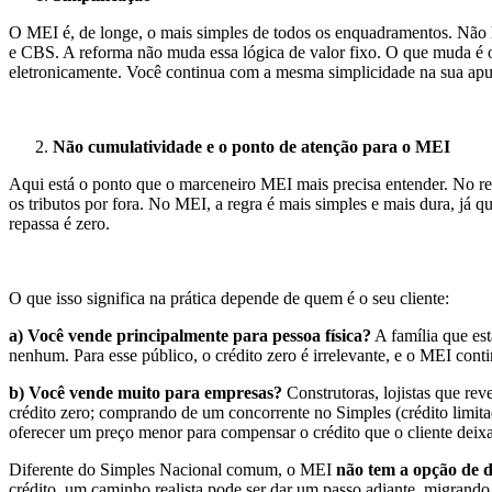
O MEI é, de longe, o mais simples de todos os enquadramentos. Não h
e CBS. A reforma não muda essa lógica de valor fixo. O que muda é o
eletronicamente. Você continua com a mesma simplicidade na sua apu
Não cumulatividade e o ponto de atenção para o MEI
Aqui está o ponto que o marceneiro MEI mais precisa entender. No re
os tributos por fora. No MEI, a regra é mais simples e mais dura, já q
repassa é zero.
O que isso significa na prática depende de quem é o seu cliente:
a) Você vende principalmente para pessoa física?
A família que es
nenhum. Para esse público, o crédito zero é irrelevante, e o MEI con
b) Você vende muito para empresas?
Construtoras, lojistas que re
crédito zero; comprando de um concorrente no Simples (crédito limita
oferecer um preço menor para compensar o crédito que o cliente deixa 
Diferente do Simples Nacional comum, o MEI
não tem a opção de 
crédito, um caminho realista pode ser dar um passo adiante, migrando