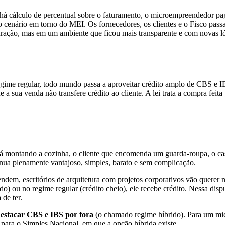
á cálculo de percentual sobre o faturamento, o microempreendedor paga 
 cenário em torno do MEI. Os fornecedores, os clientes e o Fisco passa
ração, mas em um ambiente que ficou mais transparente e com novas ló
gime regular, todo mundo passa a aproveitar crédito amplo de CBS e IB
ue a sua venda não transfere crédito ao cliente. A lei trata a compra fe
tá montando a cozinha, o cliente que encomenda um guarda-roupa, o casa
tinua plenamente vantajoso, simples, barato e sem complicação.
vendem, escritórios de arquitetura com projetos corporativos vão quere
do) ou no regime regular (crédito cheio), ele recebe crédito. Nessa di
de ter.
destacar CBS e IBS por fora
(o chamado regime híbrido). Para um mi
 para o Simples Nacional, em que a opção híbrida existe.