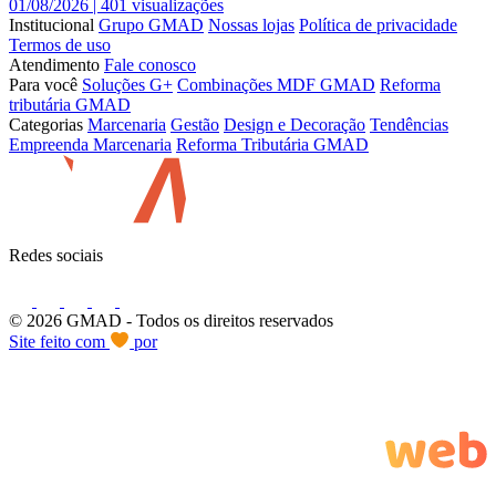
01/08/2026 |
401 visualizações
Institucional
Grupo GMAD
Nossas lojas
Política de privacidade
Termos de uso
Atendimento
Fale conosco
Para você
Soluções G+
Combinações MDF GMAD
Reforma
tributária GMAD
Categorias
Marcenaria
Gestão
Design e Decoração
Tendências
Empreenda Marcenaria
Reforma Tributária GMAD
Redes sociais
© 2026 GMAD
- Todos os direitos reservados
Site feito com
por