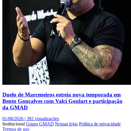
Duelo de Marceneiros estreia nova temporada em
Bento Gonçalves com Valci Goulart e participação
da GMAD
01/08/2026 |
392 visualizações
Institucional
Grupo GMAD
Nossas lojas
Política de privacidade
Termos de uso