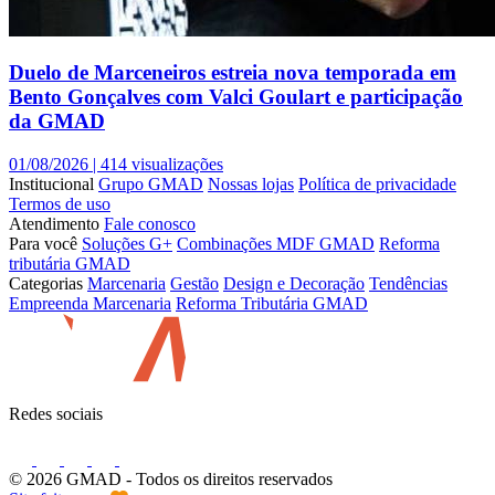
Duelo de Marceneiros estreia nova temporada em
Bento Gonçalves com Valci Goulart e participação
da GMAD
01/08/2026 |
414 visualizações
Institucional
Grupo GMAD
Nossas lojas
Política de privacidade
Termos de uso
Atendimento
Fale conosco
Para você
Soluções G+
Combinações MDF GMAD
Reforma
tributária GMAD
Categorias
Marcenaria
Gestão
Design e Decoração
Tendências
Empreenda Marcenaria
Reforma Tributária GMAD
Redes sociais
© 2026 GMAD
- Todos os direitos reservados