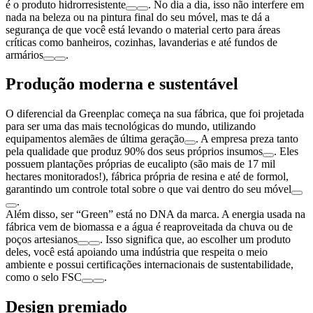
é o produto hidrorresistente
. No dia a dia, isso não interfere em
nada na beleza ou na pintura final do seu móvel, mas te dá a
segurança de que você está levando o material certo para áreas
críticas como banheiros, cozinhas, lavanderias e até fundos de
armários
.
Produção moderna e sustentável
O diferencial da Greenplac começa na sua fábrica, que foi projetada
para ser uma das mais tecnológicas do mundo, utilizando
equipamentos alemães de última geração
. A empresa preza tanto
pela qualidade que produz 90% dos seus próprios insumos
. Eles
possuem plantações próprias de eucalipto (são mais de 17 mil
hectares monitorados!), fábrica própria de resina e até de formol,
garantindo um controle total sobre o que vai dentro do seu móvel
.
Além disso, ser “Green” está no DNA da marca. A energia usada na
fábrica vem de biomassa e a água é reaproveitada da chuva ou de
poços artesianos
. Isso significa que, ao escolher um produto
deles, você está apoiando uma indústria que respeita o meio
ambiente e possui certificações internacionais de sustentabilidade,
como o selo FSC
.
Design premiado