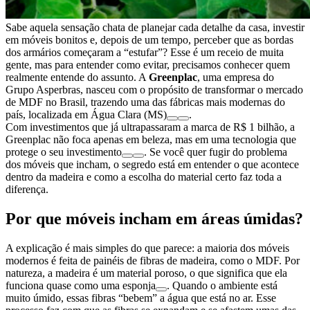
Sabe aquela sensação chata de planejar cada detalhe da casa, investir
em móveis bonitos e, depois de um tempo, perceber que as bordas
dos armários começaram a “estufar”? Esse é um receio de muita
gente, mas para entender como evitar, precisamos conhecer quem
realmente entende do assunto. A
Greenplac
, uma empresa do
Grupo Asperbras, nasceu com o propósito de transformar o mercado
de MDF no Brasil, trazendo uma das fábricas mais modernas do
país, localizada em Água Clara (MS)
.
Com investimentos que já ultrapassaram a marca de R$ 1 bilhão, a
Greenplac não foca apenas em beleza, mas em uma tecnologia que
protege o seu investimento
. Se você quer fugir do problema
dos móveis que incham, o segredo está em entender o que acontece
dentro da madeira e como a escolha do material certo faz toda a
diferença.
Por que móveis incham em áreas úmidas?
A explicação é mais simples do que parece: a maioria dos móveis
modernos é feita de painéis de fibras de madeira, como o MDF. Por
natureza, a madeira é um material poroso, o que significa que ela
funciona quase como uma esponja
. Quando o ambiente está
muito úmido, essas fibras “bebem” a água que está no ar. Esse