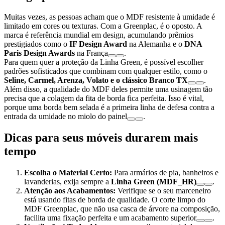
Muitas vezes, as pessoas acham que o MDF resistente à umidade é
limitado em cores ou texturas. Com a Greenplac, é o oposto. A
marca é referência mundial em design, acumulando prêmios
prestigiados como o
IF Design Award
na Alemanha e o
DNA
Paris Design Awards
na França
.
Para quem quer a proteção da Linha Green, é possível escolher
padrões sofisticados que combinam com qualquer estilo, como o
Seline, Carmel, Arenza, Volato e o clássico Branco TX
.
Além disso, a qualidade do MDF deles permite uma usinagem tão
precisa que a colagem da fita de borda fica perfeita. Isso é vital,
porque uma borda bem selada é a primeira linha de defesa contra a
entrada da umidade no miolo do painel
.
Dicas para seus móveis durarem mais
tempo
Escolha o Material Certo:
Para armários de pia, banheiros e
lavanderias, exija sempre a
Linha Green (MDF_HR)
.
Atenção aos Acabamentos:
Verifique se o seu marceneiro
está usando fitas de borda de qualidade. O corte limpo do
MDF Greenplac, que não usa casca de árvore na composição,
facilita uma fixação perfeita e um acabamento superior
.