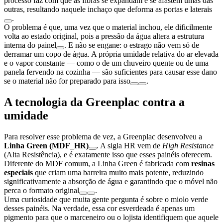
processo faz com que as fibras se expandam e se afastem umas das
outras, resultando naquele inchaço que deforma as portas e laterais
.
O problema é que, uma vez que o material inchou, ele dificilmente
volta ao estado original, pois a pressão da água altera a estrutura
interna do painel
. E não se engane: o estrago não vem só de
derramar um copo de água. A própria umidade relativa do ar elevada
e o vapor constante — como o de um chuveiro quente ou de uma
panela fervendo na cozinha — são suficientes para causar esse dano
se o material não for preparado para isso
.
A tecnologia da Greenplac contra a
umidade
Para resolver esse problema de vez, a Greenplac desenvolveu a
Linha Green (MDF_HR)
. A sigla HR vem de
High Resistance
(Alta Resistência), e é exatamente isso que esses painéis oferecem.
Diferente do MDF comum, a Linha Green é fabricada com
resinas
especiais
que criam uma barreira muito mais potente, reduzindo
significativamente a absorção de água e garantindo que o móvel não
perca o formato original
.
Uma curiosidade que muita gente pergunta é sobre o miolo verde
desses painéis. Na verdade, essa cor esverdeada é apenas um
pigmento para que o marceneiro ou o lojista identifiquem que aquele