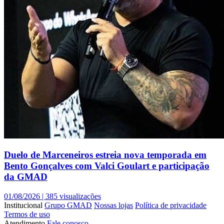
Duelo de Marceneiros estreia nova temporada em
Bento Gonçalves com Valci Goulart e participação
da GMAD
01/08/2026 |
385 visualizações
Institucional
Grupo GMAD
Nossas lojas
Política de privacidade
Termos de uso
Atendimento
Fale conosco