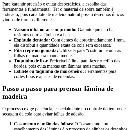
Para garantir precisão e evitar desperdícios, a escolha das
ferramentas é fundamental. Ter o material de sobra também é
indicado, pois cada lote de madeira natural possui desenhos únicos
vindos de troncos diferentes.
Vassourinha ou ar comprimido:
Garante que não haja
resíduos entre a lâmina e a base.
Espátula dentada:
Com dentes de aproximadamente 1 mm,
ela distribui a quantidade exata de cola sem excessos.
Fita crepe ou gomada:
Utilizada para “costurar” e unir as
folhas de madeira manualmente.
Toquinho de lixa:
Preferível à lima para fazer o refilo das
bordas, pois evita marcas em lâminas mais macias.
Estilete ou faquinha de marceneiro:
Ferramentas para
cortes finos e ajustes de emendas.
Passo a passo para prensar lâmina de
madeira
O processo exige paciência, especialmente no controle do tempo de
secagem da cola para evitar falhas de adesão.
Casamento e união das folhas:
O “casamento” ou
espelhamento das lâminas é o processo de alinhar os desenhos