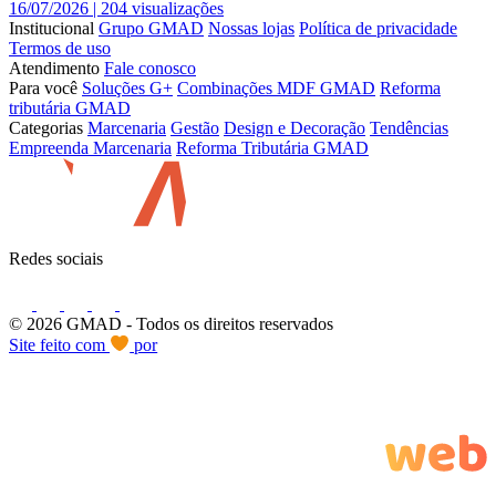
16/07/2026 |
204 visualizações
Institucional
Grupo GMAD
Nossas lojas
Política de privacidade
Termos de uso
Atendimento
Fale conosco
Para você
Soluções G+
Combinações MDF GMAD
Reforma
tributária GMAD
Categorias
Marcenaria
Gestão
Design e Decoração
Tendências
Empreenda Marcenaria
Reforma Tributária GMAD
Redes sociais
© 2026 GMAD
- Todos os direitos reservados
Site feito com
por