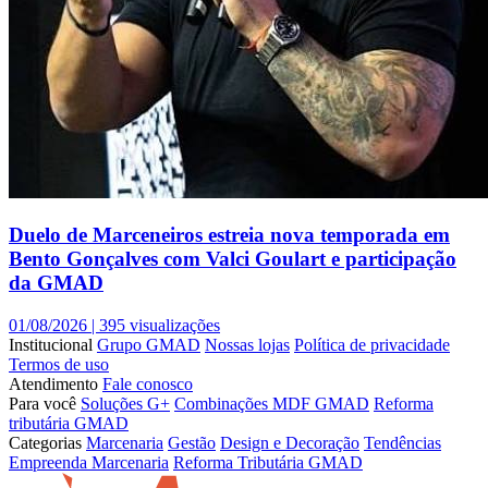
Duelo de Marceneiros estreia nova temporada em
Bento Gonçalves com Valci Goulart e participação
da GMAD
01/08/2026 |
395 visualizações
Institucional
Grupo GMAD
Nossas lojas
Política de privacidade
Termos de uso
Atendimento
Fale conosco
Para você
Soluções G+
Combinações MDF GMAD
Reforma
tributária GMAD
Categorias
Marcenaria
Gestão
Design e Decoração
Tendências
Empreenda Marcenaria
Reforma Tributária GMAD