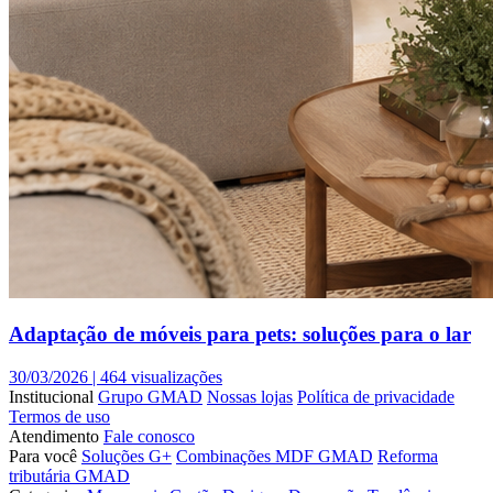
Adaptação de móveis para pets: soluções para o lar
30/03/2026 |
464 visualizações
Institucional
Grupo GMAD
Nossas lojas
Política de privacidade
Termos de uso
Atendimento
Fale conosco
Para você
Soluções G+
Combinações MDF GMAD
Reforma
tributária GMAD