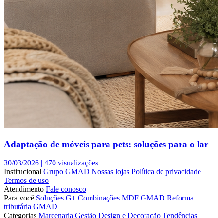
Adaptação de móveis para pets: soluções para o lar
30/03/2026 |
470 visualizações
Institucional
Grupo GMAD
Nossas lojas
Política de privacidade
Termos de uso
Atendimento
Fale conosco
Para você
Soluções G+
Combinações MDF GMAD
Reforma
tributária GMAD
Categorias
Marcenaria
Gestão
Design e Decoração
Tendências