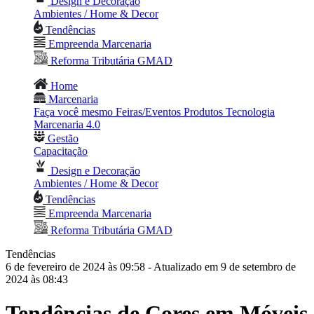
Design e Decoração
Ambientes / Home & Decor
Tendências
Empreenda Marcenaria
Reforma Tributária GMAD
Home
Marcenaria
Faça você mesmo
Feiras/Eventos
Produtos
Tecnologia
Marcenaria 4.0
Gestão
Capacitação
Design e Decoração
Ambientes / Home & Decor
Tendências
Empreenda Marcenaria
Reforma Tributária GMAD
Tendências
6 de fevereiro de 2024 às 09:58
- Atualizado em 9 de setembro de
2024 às 08:43
Tendências de Cores em Móveis